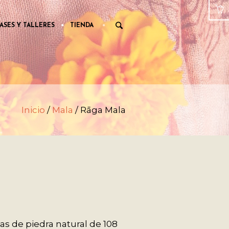
ASES Y TALLERES
TIENDA
Inicio
/
Mala
/ Rāga Mala
s de piedra natural de 108