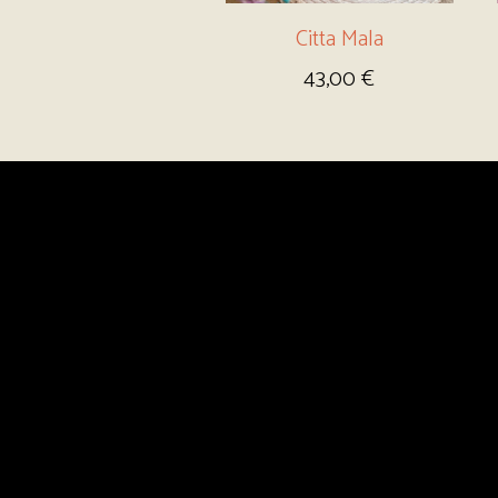
Citta Mala
43,00
€