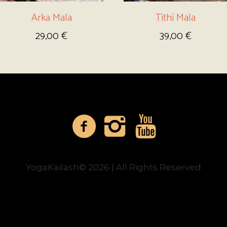
Arka Mala
Tithi Mala
29,00
€
39,00
€
YogaKailash© 2026 | All Rights Reserved