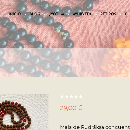
INICIO
BLOG
JYOTIṢA
ĀYURVEDA
RETIROS
CL
29,00
€
Mala de Rudrākṣa concuenta