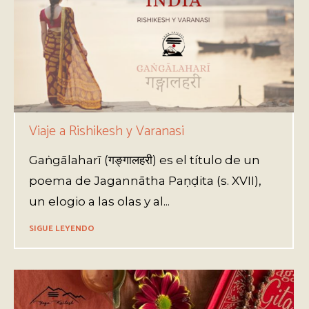
Viaje a Rishikesh y Varanasi
Gaṅgālaharī (गङ्गालहरी) es el título de un
poema de Jagannātha Paṇḍita (s. XVII),
un elogio a las olas y al...
SIGUE LEYENDO