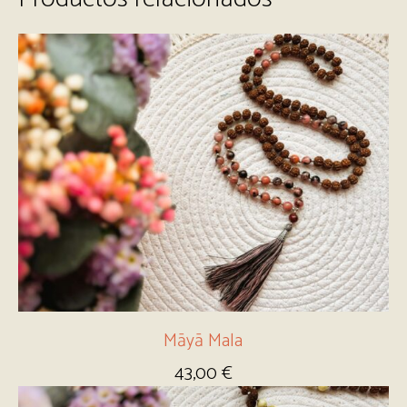
Māyā Mala
43,00
€