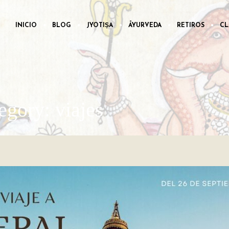
INICIO
BLOG
JYOTIṢA
ĀYURVEDA
RETIROS
CL
egory: viajes