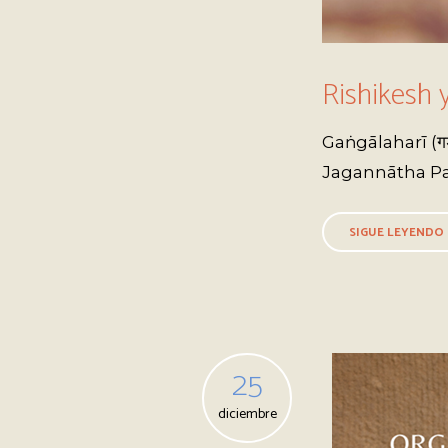
Rishikesh 
Gaṅgālaharī (गङ
Jagannātha Paṇḍ
SIGUE LEYENDO
25
diciembre