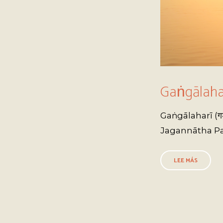
Gaṅgālahar
Gaṅgālaharī (गङ
Jagannātha Paṇḍ
LEE MÁS