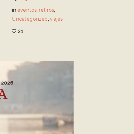
in
eventos
,
retiros
,
Uncategorized
,
viajes
21