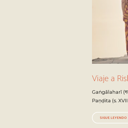
Viaje a Ri
Gaṅgālaharī (ग
Paṇḍita (s. XVII)
SIGUE LEYENDO