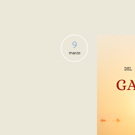
9
marzo