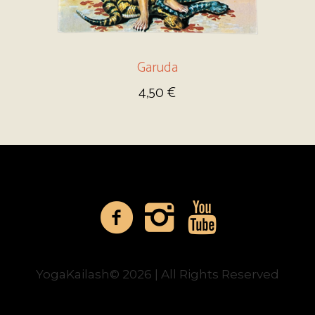
Garuda
4,50
€
YogaKailash© 2026 | All Rights Reserved