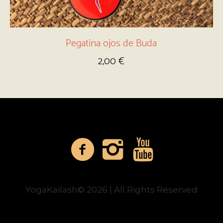
Pegatina ojos de Buda
2,00
€
YogaKailash© 2026 | All Rights Reserved