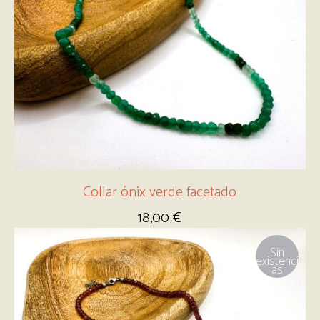
Collar ónix verde facetado
18,00
€
Sin
existenci
as