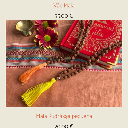
Vāc Mala
35,00
€
Mala Rudrākṣa pequeña
20,00
€