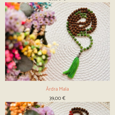
Ārdra Mala
39,00
€