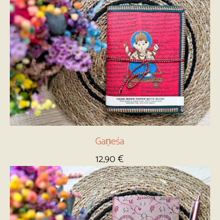
Gaṇeśa
12,90
€