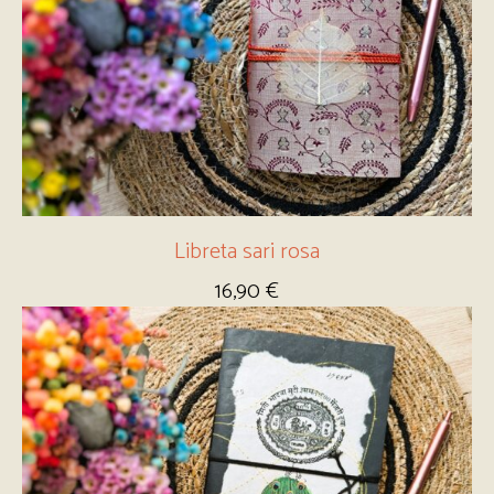
Libreta sari rosa
16,90
€