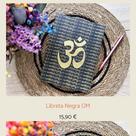
Libreta Negra OM
15,90
€