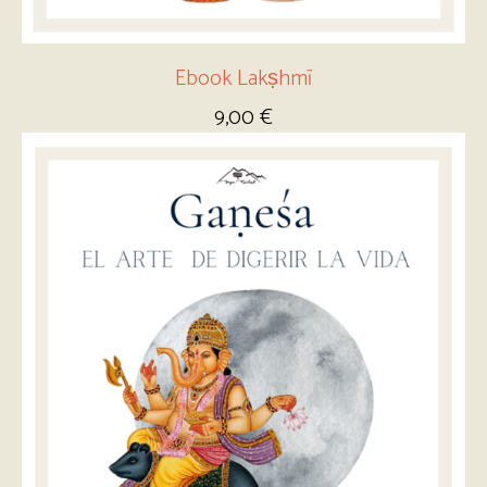
Ebook Lakṣhmī
9,00
€