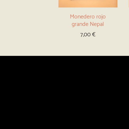
Monedero rojo
grande Nepal
7,00
€