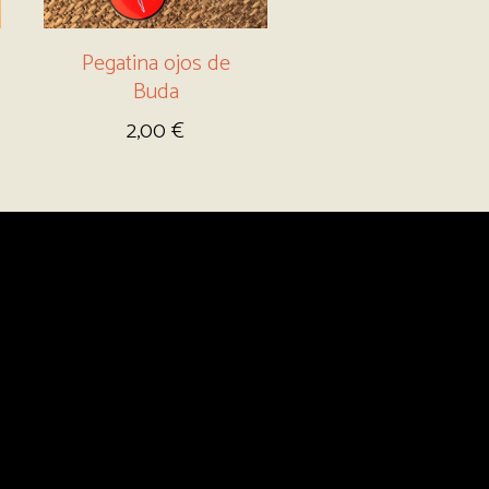
Pegatina ojos de
Buda
2,00
€