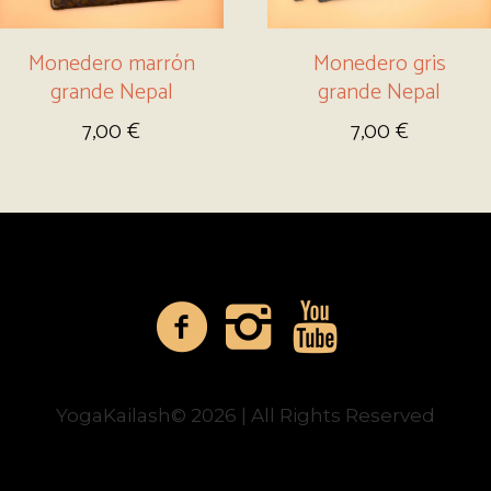
Monedero marrón
Monedero gris
grande Nepal
grande Nepal
7,00
€
7,00
€
YogaKailash© 2026 | All Rights Reserved