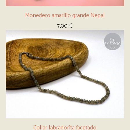
Monedero amarillo grande Nepal
7,00
€
Sin
existenci
as
Collar labradorita facetado