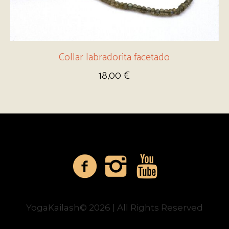
Collar labradorita facetado
18,00
€
YogaKailash© 2026 | All Rights Reserved