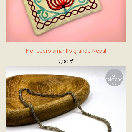
Monedero amarillo grande Nepal
7,00
€
Sin
existenci
as