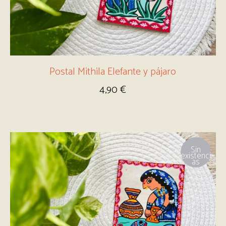
Postal Mithila Elefante y pájaro
4,90
€
Sin
existenci
as